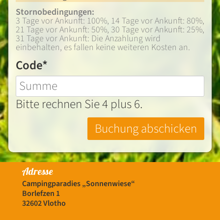
Stornobedingungen:
3 Tage vor Ankunft: 100%, 14 Tage vor Ankunft: 80%,
21 Tage vor Ankunft: 50%, 30 Tage vor Ankunft: 25%,
31 Tage vor Ankunft: Die Anzahlung wird
einbehalten, es fallen keine weiteren Kosten an.
Pflichtfeld
Code
*
Bitte rechnen Sie 4 plus 6.
Buchung abschicken
Adresse
Campingparadies „Sonnenwiese“
Borlefzen 1
32602 Vlotho