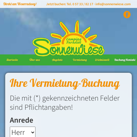
Direkt am Weserradweg!
Jetzt buchen: Tel. 0 57 33 / 82 17 ·
info@sonnenwiese.com
Navigation
überspringen
Startseite
Über uns
Angebote
Vermietung
Erlebniswelt
Buchung/Kontakt
Ihre Vermietung-Buchung
Die mit (*) gekennzeichneten Felder
sind Pflichtangaben!
Anrede