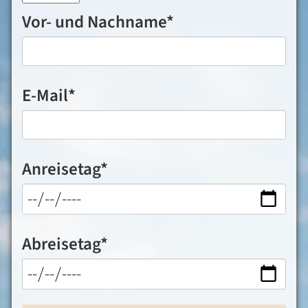
Pflichtfeld
Vor- und Nachname
*
Pflichtfeld
E-Mail
*
Pflichtfeld
Anreisetag
*
Pflichtfeld
Abreisetag
*